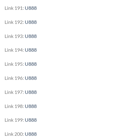
Link 191:
U888
Link 192:
U888
Link 193:
U888
Link 194:
U888
Link 195:
U888
Link 196:
U888
Link 197:
U888
Link 198:
U888
Link 199:
U888
Link 200:
U888