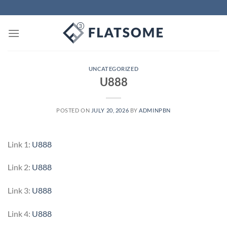
Skip
to
content
UNCATEGORIZED
U888
POSTED ON
JULY 20, 2026
BY
ADMINPBN
Link 1:
U888
Link 2:
U888
Link 3:
U888
Link 4:
U888