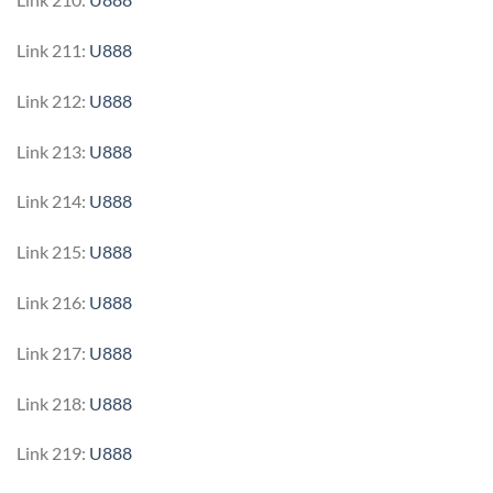
Link 211:
U888
Link 212:
U888
Link 213:
U888
Link 214:
U888
Link 215:
U888
Link 216:
U888
Link 217:
U888
Link 218:
U888
Link 219:
U888