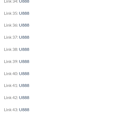
Link 34:
U888
Link 35:
U888
Link 36:
U888
Link 37:
U888
Link 38:
U888
Link 39:
U888
Link 40:
U888
Link 41:
U888
Link 42:
U888
Link 43:
U888