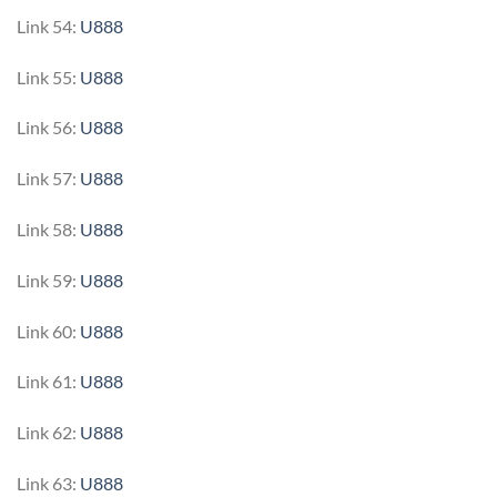
Link 54:
U888
Link 55:
U888
Link 56:
U888
Link 57:
U888
Link 58:
U888
Link 59:
U888
Link 60:
U888
Link 61:
U888
Link 62:
U888
Link 63:
U888