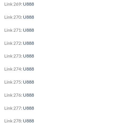
Link 269:
U888
Link 270:
U888
Link 271:
U888
Link 272:
U888
Link 273:
U888
Link 274:
U888
Link 275:
U888
Link 276:
U888
Link 277:
U888
Link 278:
U888