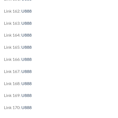
Link 162:
U888
Link 163:
U888
Link 164:
U888
Link 165:
U888
Link 166:
U888
Link 167:
U888
Link 168:
U888
Link 169:
U888
Link 170:
U888