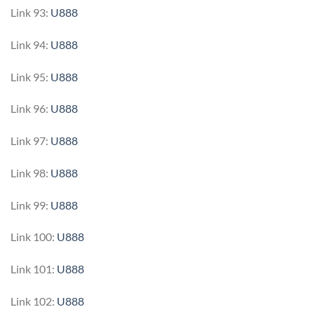
Link 93:
U888
Link 94:
U888
Link 95:
U888
Link 96:
U888
Link 97:
U888
Link 98:
U888
Link 99:
U888
Link 100:
U888
Link 101:
U888
Link 102:
U888