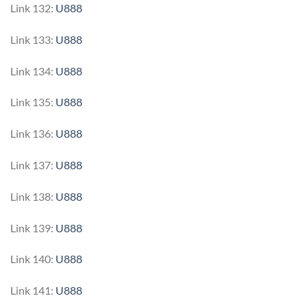
Link 132:
U888
Link 133:
U888
Link 134:
U888
Link 135:
U888
Link 136:
U888
Link 137:
U888
Link 138:
U888
Link 139:
U888
Link 140:
U888
Link 141:
U888