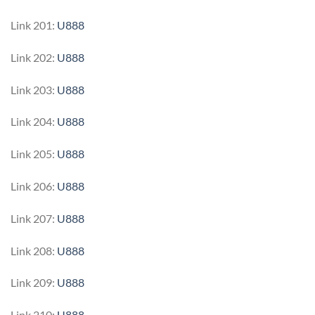
Link 201:
U888
Link 202:
U888
Link 203:
U888
Link 204:
U888
Link 205:
U888
Link 206:
U888
Link 207:
U888
Link 208:
U888
Link 209:
U888
Link 210:
U888