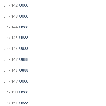
Link 142:
U888
Link 143:
U888
Link 144:
U888
Link 145:
U888
Link 146:
U888
Link 147:
U888
Link 148:
U888
Link 149:
U888
Link 150:
U888
Link 151:
U888