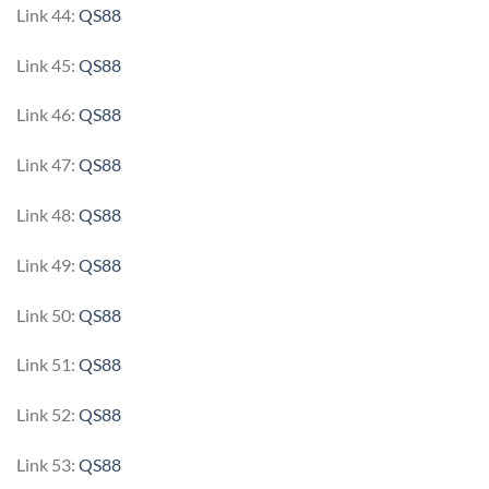
Link 44:
QS88
Link 45:
QS88
Link 46:
QS88
Link 47:
QS88
Link 48:
QS88
Link 49:
QS88
Link 50:
QS88
Link 51:
QS88
Link 52:
QS88
Link 53:
QS88