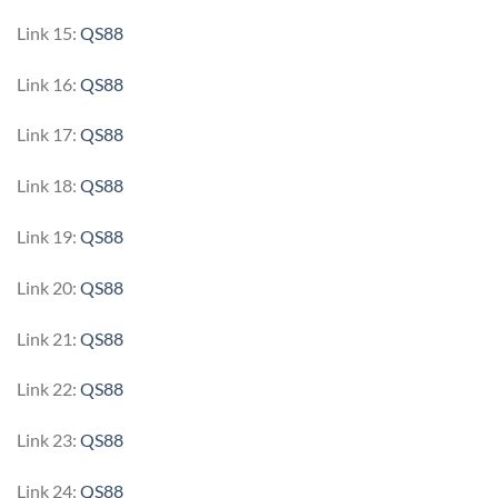
Link 15:
QS88
Link 16:
QS88
Link 17:
QS88
Link 18:
QS88
Link 19:
QS88
Link 20:
QS88
Link 21:
QS88
Link 22:
QS88
Link 23:
QS88
Link 24:
QS88