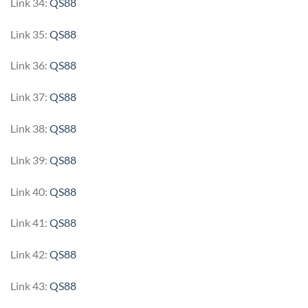
Link 34:
QS88
Link 35:
QS88
Link 36:
QS88
Link 37:
QS88
Link 38:
QS88
Link 39:
QS88
Link 40:
QS88
Link 41:
QS88
Link 42:
QS88
Link 43:
QS88