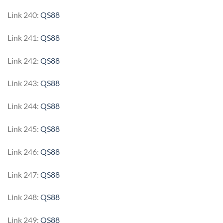
Link 240:
QS88
Link 241:
QS88
Link 242:
QS88
Link 243:
QS88
Link 244:
QS88
Link 245:
QS88
Link 246:
QS88
Link 247:
QS88
Link 248:
QS88
Link 249:
QS88