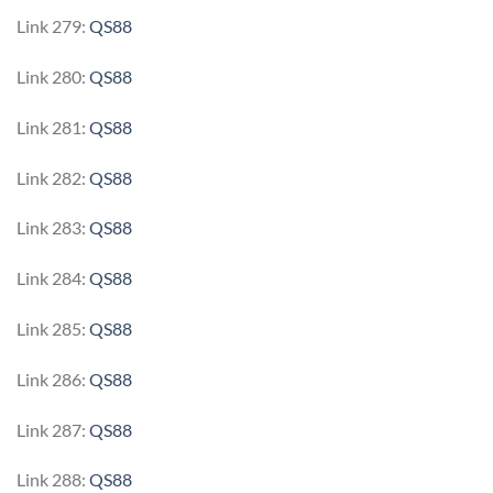
Link 279:
QS88
Link 280:
QS88
Link 281:
QS88
Link 282:
QS88
Link 283:
QS88
Link 284:
QS88
Link 285:
QS88
Link 286:
QS88
Link 287:
QS88
Link 288:
QS88