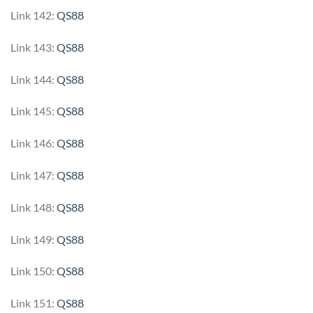
Link 142:
QS88
Link 143:
QS88
Link 144:
QS88
Link 145:
QS88
Link 146:
QS88
Link 147:
QS88
Link 148:
QS88
Link 149:
QS88
Link 150:
QS88
Link 151:
QS88