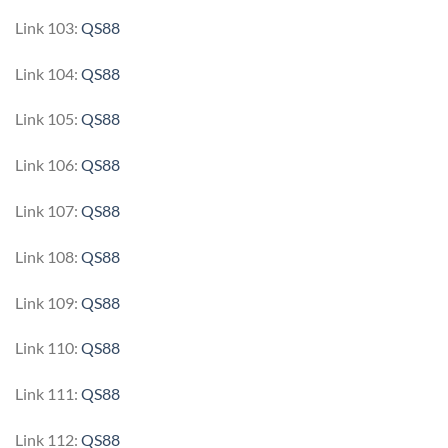
Link 103:
QS88
Link 104:
QS88
Link 105:
QS88
Link 106:
QS88
Link 107:
QS88
Link 108:
QS88
Link 109:
QS88
Link 110:
QS88
Link 111:
QS88
Link 112:
QS88