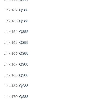
Link 162:
QS88
Link 163:
QS88
Link 164:
QS88
Link 165:
QS88
Link 166:
QS88
Link 167:
QS88
Link 168:
QS88
Link 169:
QS88
Link 170:
QS88