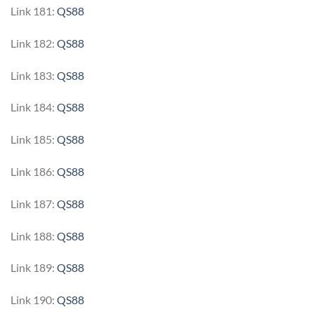
Link 181:
QS88
Link 182:
QS88
Link 183:
QS88
Link 184:
QS88
Link 185:
QS88
Link 186:
QS88
Link 187:
QS88
Link 188:
QS88
Link 189:
QS88
Link 190:
QS88