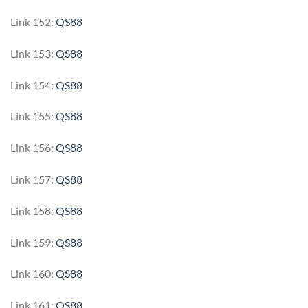
Link 152:
QS88
Link 153:
QS88
Link 154:
QS88
Link 155:
QS88
Link 156:
QS88
Link 157:
QS88
Link 158:
QS88
Link 159:
QS88
Link 160:
QS88
Link 161:
QS88