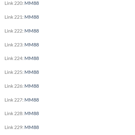
Link 220:
MM88
Link 221:
MM88
Link 222:
MM88
Link 223:
MM88
Link 224:
MM88
Link 225:
MM88
Link 226:
MM88
Link 227:
MM88
Link 228:
MM88
Link 229:
MM88