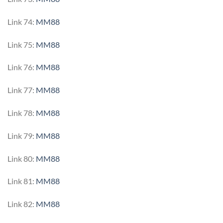
Link 74:
MM88
Link 75:
MM88
Link 76:
MM88
Link 77:
MM88
Link 78:
MM88
Link 79:
MM88
Link 80:
MM88
Link 81:
MM88
Link 82:
MM88