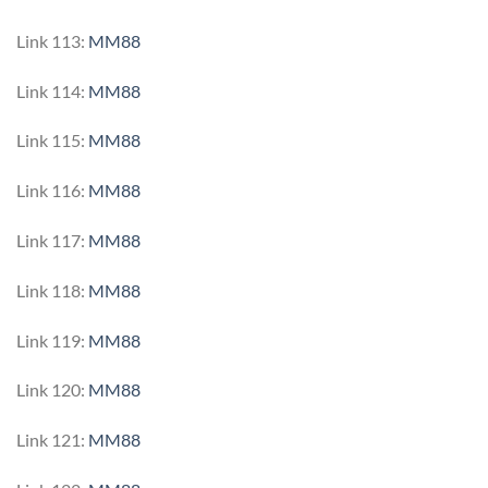
Link 113:
MM88
Link 114:
MM88
Link 115:
MM88
Link 116:
MM88
Link 117:
MM88
Link 118:
MM88
Link 119:
MM88
Link 120:
MM88
Link 121:
MM88