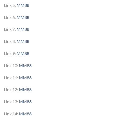
Link 5:
MM88
Link 6:
MM88
Link 7:
MM88
Link 8:
MM88
Link 9:
MM88
Link 10:
MM88
Link 11:
MM88
Link 12:
MM88
Link 13:
MM88
Link 14:
MM88