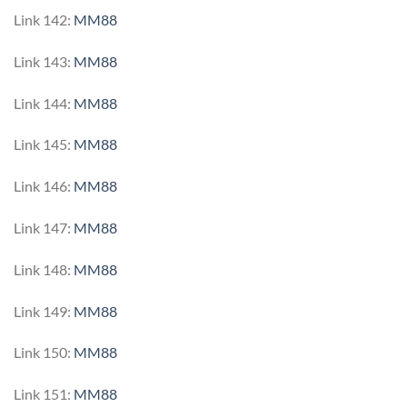
Link 142:
MM88
Link 143:
MM88
Link 144:
MM88
Link 145:
MM88
Link 146:
MM88
Link 147:
MM88
Link 148:
MM88
Link 149:
MM88
Link 150:
MM88
Link 151:
MM88