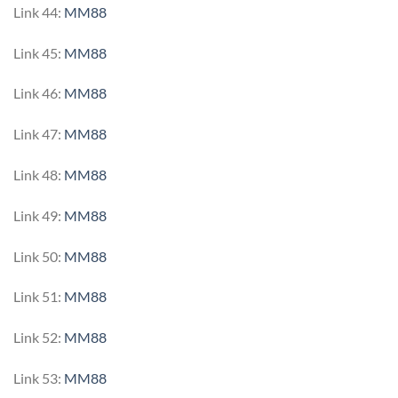
Link 44:
MM88
Link 45:
MM88
Link 46:
MM88
Link 47:
MM88
Link 48:
MM88
Link 49:
MM88
Link 50:
MM88
Link 51:
MM88
Link 52:
MM88
Link 53:
MM88