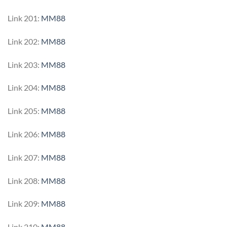
Link 201:
MM88
Link 202:
MM88
Link 203:
MM88
Link 204:
MM88
Link 205:
MM88
Link 206:
MM88
Link 207:
MM88
Link 208:
MM88
Link 209:
MM88
Link 210:
MM88