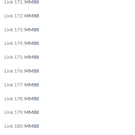
Link 171:
MM88
Link 172:
MM88
Link 173:
MM88
Link 174:
MM88
Link 175:
MM88
Link 176:
MM88
Link 177:
MM88
Link 178:
MM88
Link 179:
MM88
Link 180:
MM88