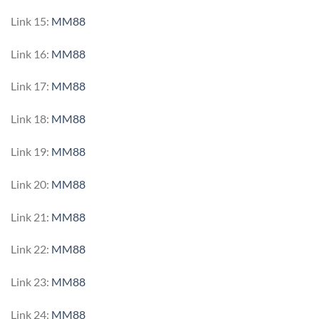
Link 15:
MM88
Link 16:
MM88
Link 17:
MM88
Link 18:
MM88
Link 19:
MM88
Link 20:
MM88
Link 21:
MM88
Link 22:
MM88
Link 23:
MM88
Link 24:
MM88