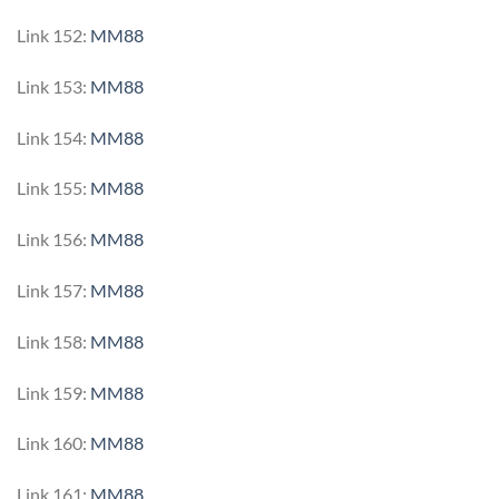
Link 152:
MM88
Link 153:
MM88
Link 154:
MM88
Link 155:
MM88
Link 156:
MM88
Link 157:
MM88
Link 158:
MM88
Link 159:
MM88
Link 160:
MM88
Link 161:
MM88