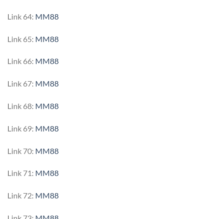
Link 64:
MM88
Link 65:
MM88
Link 66:
MM88
Link 67:
MM88
Link 68:
MM88
Link 69:
MM88
Link 70:
MM88
Link 71:
MM88
Link 72:
MM88
Link 73:
MM88