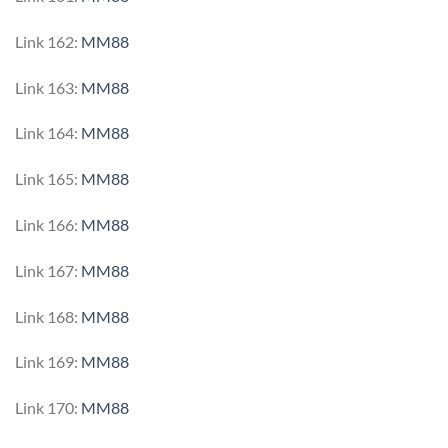
Link 162:
MM88
Link 163:
MM88
Link 164:
MM88
Link 165:
MM88
Link 166:
MM88
Link 167:
MM88
Link 168:
MM88
Link 169:
MM88
Link 170:
MM88