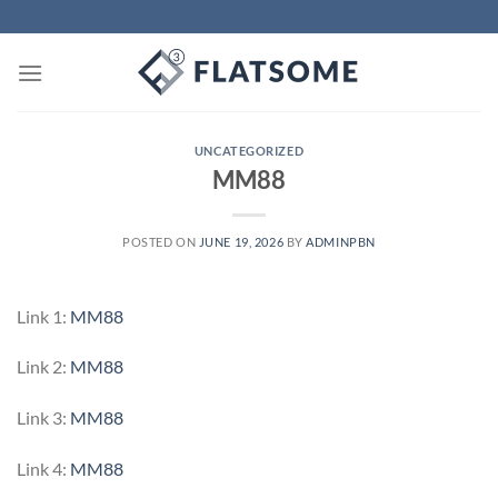
Skip
to
content
UNCATEGORIZED
MM88
POSTED ON
JUNE 19, 2026
BY
ADMINPBN
Link 1:
MM88
Link 2:
MM88
Link 3:
MM88
Link 4:
MM88