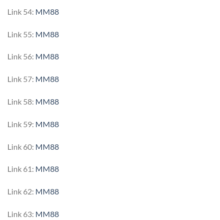
Link 54:
MM88
Link 55:
MM88
Link 56:
MM88
Link 57:
MM88
Link 58:
MM88
Link 59:
MM88
Link 60:
MM88
Link 61:
MM88
Link 62:
MM88
Link 63:
MM88