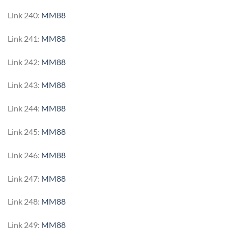
Link 240:
MM88
Link 241:
MM88
Link 242:
MM88
Link 243:
MM88
Link 244:
MM88
Link 245:
MM88
Link 246:
MM88
Link 247:
MM88
Link 248:
MM88
Link 249:
MM88