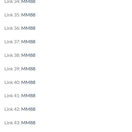
Link 34:
MM88
Link 35:
MM88
Link 36:
MM88
Link 37:
MM88
Link 38:
MM88
Link 39:
MM88
Link 40:
MM88
Link 41:
MM88
Link 42:
MM88
Link 43:
MM88