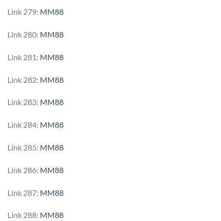
Link 279:
MM88
Link 280:
MM88
Link 281:
MM88
Link 282:
MM88
Link 283:
MM88
Link 284:
MM88
Link 285:
MM88
Link 286:
MM88
Link 287:
MM88
Link 288:
MM88