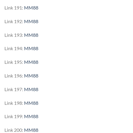
Link 191:
MM88
Link 192:
MM88
Link 193:
MM88
Link 194:
MM88
Link 195:
MM88
Link 196:
MM88
Link 197:
MM88
Link 198:
MM88
Link 199:
MM88
Link 200:
MM88