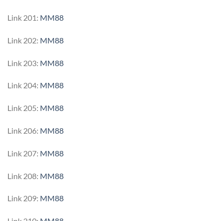
Link 201:
MM88
Link 202:
MM88
Link 203:
MM88
Link 204:
MM88
Link 205:
MM88
Link 206:
MM88
Link 207:
MM88
Link 208:
MM88
Link 209:
MM88
Link 210:
MM88