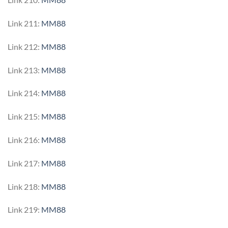
Link 211:
MM88
Link 212:
MM88
Link 213:
MM88
Link 214:
MM88
Link 215:
MM88
Link 216:
MM88
Link 217:
MM88
Link 218:
MM88
Link 219:
MM88