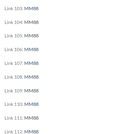
Link 103:
MM88
Link 104:
MM88
Link 105:
MM88
Link 106:
MM88
Link 107:
MM88
Link 108:
MM88
Link 109:
MM88
Link 110:
MM88
Link 111:
MM88
Link 112:
MM88