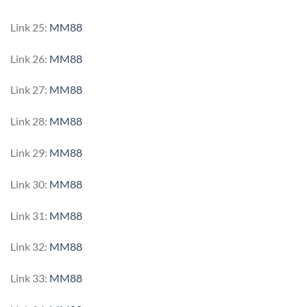
Link 25:
MM88
Link 26:
MM88
Link 27:
MM88
Link 28:
MM88
Link 29:
MM88
Link 30:
MM88
Link 31:
MM88
Link 32:
MM88
Link 33:
MM88