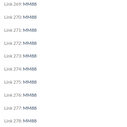
Link 269:
MM88
Link 270:
MM88
Link 271:
MM88
Link 272:
MM88
Link 273:
MM88
Link 274:
MM88
Link 275:
MM88
Link 276:
MM88
Link 277:
MM88
Link 278:
MM88