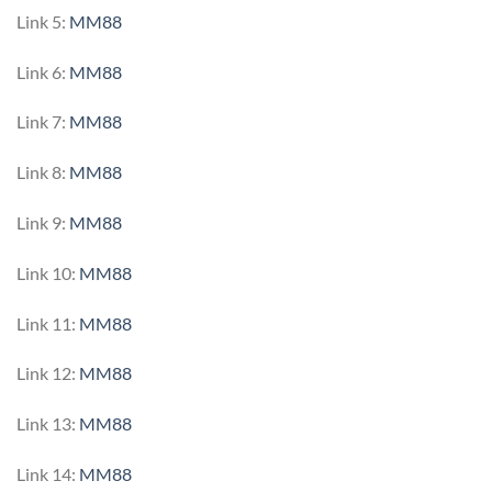
Link 5:
MM88
Link 6:
MM88
Link 7:
MM88
Link 8:
MM88
Link 9:
MM88
Link 10:
MM88
Link 11:
MM88
Link 12:
MM88
Link 13:
MM88
Link 14:
MM88