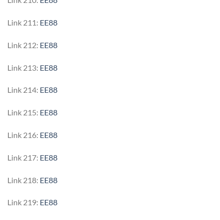
Link 211:
EE88
Link 212:
EE88
Link 213:
EE88
Link 214:
EE88
Link 215:
EE88
Link 216:
EE88
Link 217:
EE88
Link 218:
EE88
Link 219:
EE88