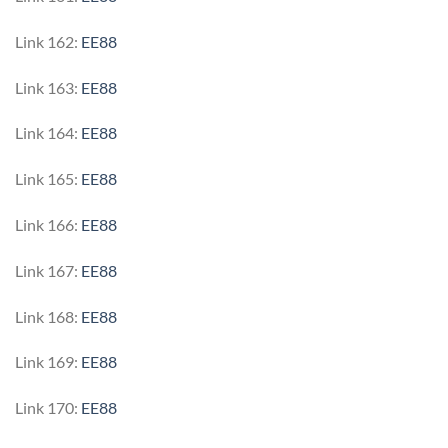
Link 162:
EE88
Link 163:
EE88
Link 164:
EE88
Link 165:
EE88
Link 166:
EE88
Link 167:
EE88
Link 168:
EE88
Link 169:
EE88
Link 170:
EE88