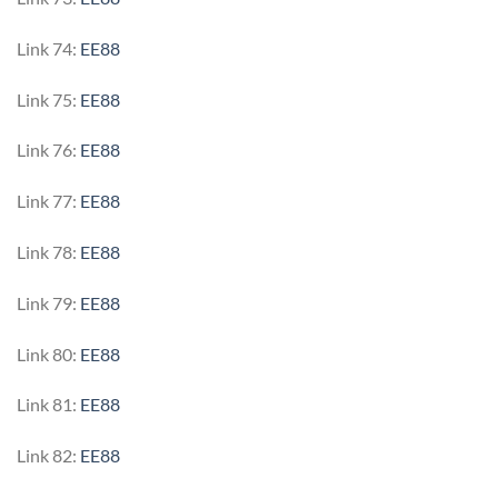
Link 74:
EE88
Link 75:
EE88
Link 76:
EE88
Link 77:
EE88
Link 78:
EE88
Link 79:
EE88
Link 80:
EE88
Link 81:
EE88
Link 82:
EE88