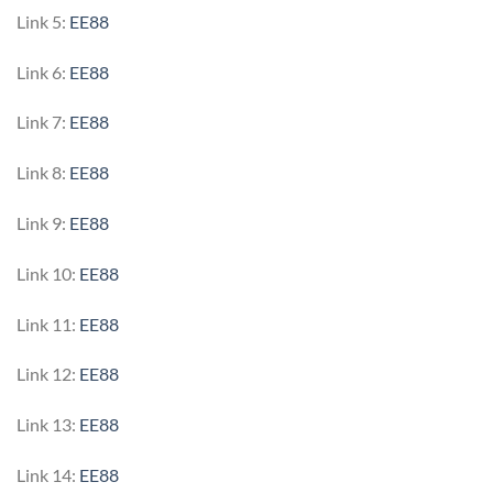
Link 5:
EE88
Link 6:
EE88
Link 7:
EE88
Link 8:
EE88
Link 9:
EE88
Link 10:
EE88
Link 11:
EE88
Link 12:
EE88
Link 13:
EE88
Link 14:
EE88