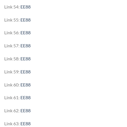
Link 54:
EE88
Link 55:
EE88
Link 56:
EE88
Link 57:
EE88
Link 58:
EE88
Link 59:
EE88
Link 60:
EE88
Link 61:
EE88
Link 62:
EE88
Link 63:
EE88