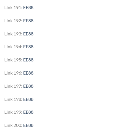
Link 191:
EE88
Link 192:
EE88
Link 193:
EE88
Link 194:
EE88
Link 195:
EE88
Link 196:
EE88
Link 197:
EE88
Link 198:
EE88
Link 199:
EE88
Link 200:
EE88