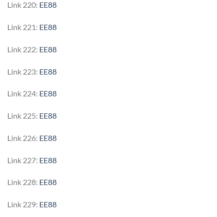
Link 220:
EE88
Link 221:
EE88
Link 222:
EE88
Link 223:
EE88
Link 224:
EE88
Link 225:
EE88
Link 226:
EE88
Link 227:
EE88
Link 228:
EE88
Link 229:
EE88