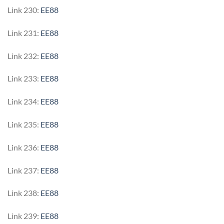
Link 230:
EE88
Link 231:
EE88
Link 232:
EE88
Link 233:
EE88
Link 234:
EE88
Link 235:
EE88
Link 236:
EE88
Link 237:
EE88
Link 238:
EE88
Link 239:
EE88