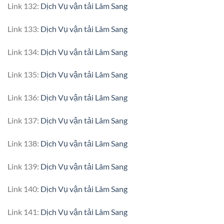
Link 132:
Dịch Vụ vận tải Lâm Sang
Link 133:
Dịch Vụ vận tải Lâm Sang
Link 134:
Dịch Vụ vận tải Lâm Sang
Link 135:
Dịch Vụ vận tải Lâm Sang
Link 136:
Dịch Vụ vận tải Lâm Sang
Link 137:
Dịch Vụ vận tải Lâm Sang
Link 138:
Dịch Vụ vận tải Lâm Sang
Link 139:
Dịch Vụ vận tải Lâm Sang
Link 140:
Dịch Vụ vận tải Lâm Sang
Link 141:
Dịch Vụ vận tải Lâm Sang