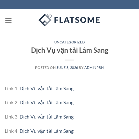
Skip
to
content
UNCATEGORIZED
Dịch Vụ vận tải Lâm Sang
POSTED ON
JUNE 8, 2026
BY
ADMINPBN
Link 1:
Dịch Vụ vận tải Lâm Sang
Link 2:
Dịch Vụ vận tải Lâm Sang
Link 3:
Dịch Vụ vận tải Lâm Sang
Link 4:
Dịch Vụ vận tải Lâm Sang