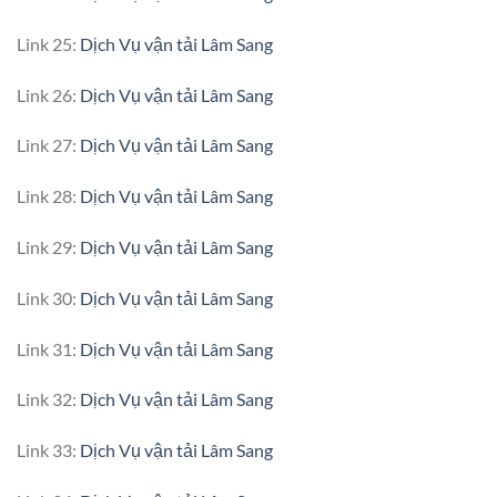
Link 25:
Dịch Vụ vận tải Lâm Sang
Link 26:
Dịch Vụ vận tải Lâm Sang
Link 27:
Dịch Vụ vận tải Lâm Sang
Link 28:
Dịch Vụ vận tải Lâm Sang
Link 29:
Dịch Vụ vận tải Lâm Sang
Link 30:
Dịch Vụ vận tải Lâm Sang
Link 31:
Dịch Vụ vận tải Lâm Sang
Link 32:
Dịch Vụ vận tải Lâm Sang
Link 33:
Dịch Vụ vận tải Lâm Sang