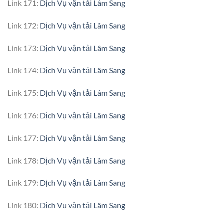
Link 171:
Dịch Vụ vận tải Lâm Sang
Link 172:
Dịch Vụ vận tải Lâm Sang
Link 173:
Dịch Vụ vận tải Lâm Sang
Link 174:
Dịch Vụ vận tải Lâm Sang
Link 175:
Dịch Vụ vận tải Lâm Sang
Link 176:
Dịch Vụ vận tải Lâm Sang
Link 177:
Dịch Vụ vận tải Lâm Sang
Link 178:
Dịch Vụ vận tải Lâm Sang
Link 179:
Dịch Vụ vận tải Lâm Sang
Link 180:
Dịch Vụ vận tải Lâm Sang