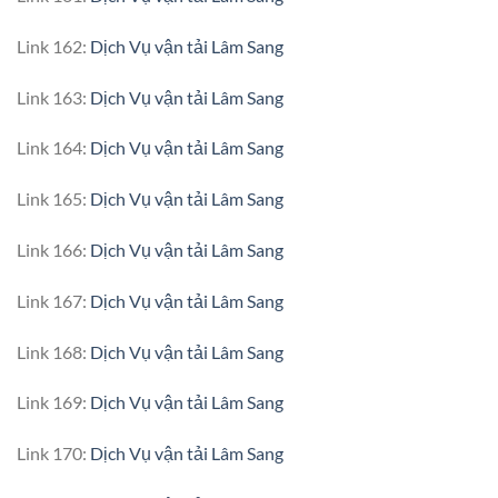
Link 162:
Dịch Vụ vận tải Lâm Sang
Link 163:
Dịch Vụ vận tải Lâm Sang
Link 164:
Dịch Vụ vận tải Lâm Sang
Link 165:
Dịch Vụ vận tải Lâm Sang
Link 166:
Dịch Vụ vận tải Lâm Sang
Link 167:
Dịch Vụ vận tải Lâm Sang
Link 168:
Dịch Vụ vận tải Lâm Sang
Link 169:
Dịch Vụ vận tải Lâm Sang
Link 170:
Dịch Vụ vận tải Lâm Sang