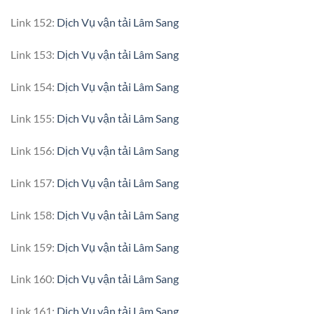
Link 152:
Dịch Vụ vận tải Lâm Sang
Link 153:
Dịch Vụ vận tải Lâm Sang
Link 154:
Dịch Vụ vận tải Lâm Sang
Link 155:
Dịch Vụ vận tải Lâm Sang
Link 156:
Dịch Vụ vận tải Lâm Sang
Link 157:
Dịch Vụ vận tải Lâm Sang
Link 158:
Dịch Vụ vận tải Lâm Sang
Link 159:
Dịch Vụ vận tải Lâm Sang
Link 160:
Dịch Vụ vận tải Lâm Sang
Link 161:
Dịch Vụ vận tải Lâm Sang