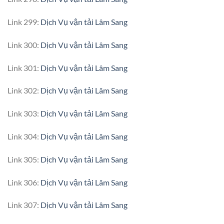
Link 299:
Dịch Vụ vận tải Lâm Sang
Link 300:
Dịch Vụ vận tải Lâm Sang
Link 301:
Dịch Vụ vận tải Lâm Sang
Link 302:
Dịch Vụ vận tải Lâm Sang
Link 303:
Dịch Vụ vận tải Lâm Sang
Link 304:
Dịch Vụ vận tải Lâm Sang
Link 305:
Dịch Vụ vận tải Lâm Sang
Link 306:
Dịch Vụ vận tải Lâm Sang
Link 307:
Dịch Vụ vận tải Lâm Sang