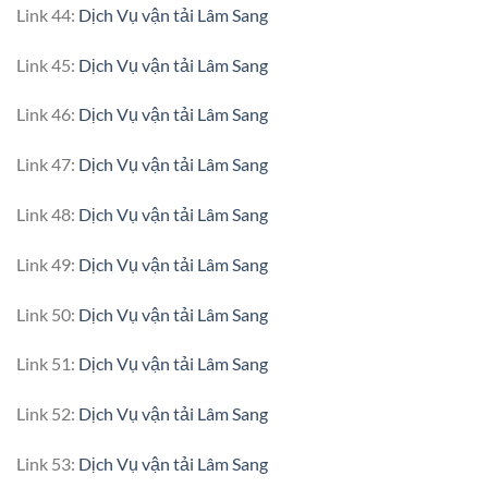
Link 44:
Dịch Vụ vận tải Lâm Sang
Link 45:
Dịch Vụ vận tải Lâm Sang
Link 46:
Dịch Vụ vận tải Lâm Sang
Link 47:
Dịch Vụ vận tải Lâm Sang
Link 48:
Dịch Vụ vận tải Lâm Sang
Link 49:
Dịch Vụ vận tải Lâm Sang
Link 50:
Dịch Vụ vận tải Lâm Sang
Link 51:
Dịch Vụ vận tải Lâm Sang
Link 52:
Dịch Vụ vận tải Lâm Sang
Link 53:
Dịch Vụ vận tải Lâm Sang