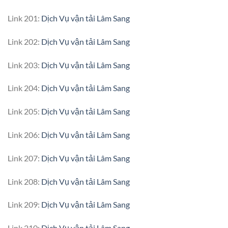
Link 201:
Dịch Vụ vận tải Lâm Sang
Link 202:
Dịch Vụ vận tải Lâm Sang
Link 203:
Dịch Vụ vận tải Lâm Sang
Link 204:
Dịch Vụ vận tải Lâm Sang
Link 205:
Dịch Vụ vận tải Lâm Sang
Link 206:
Dịch Vụ vận tải Lâm Sang
Link 207:
Dịch Vụ vận tải Lâm Sang
Link 208:
Dịch Vụ vận tải Lâm Sang
Link 209:
Dịch Vụ vận tải Lâm Sang
Link 210:
Dịch Vụ vận tải Lâm Sang