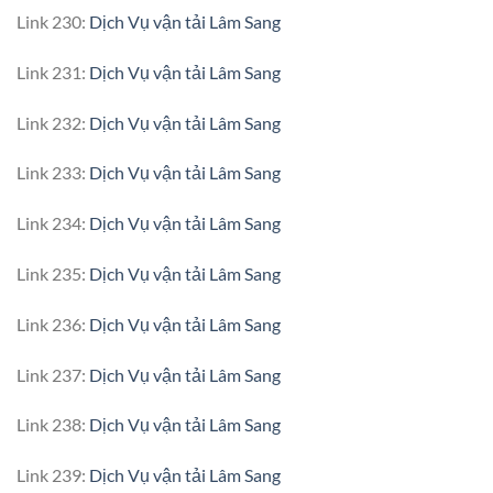
Link 230:
Dịch Vụ vận tải Lâm Sang
Link 231:
Dịch Vụ vận tải Lâm Sang
Link 232:
Dịch Vụ vận tải Lâm Sang
Link 233:
Dịch Vụ vận tải Lâm Sang
Link 234:
Dịch Vụ vận tải Lâm Sang
Link 235:
Dịch Vụ vận tải Lâm Sang
Link 236:
Dịch Vụ vận tải Lâm Sang
Link 237:
Dịch Vụ vận tải Lâm Sang
Link 238:
Dịch Vụ vận tải Lâm Sang
Link 239:
Dịch Vụ vận tải Lâm Sang