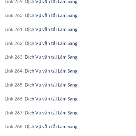
Link 259:
Dịch Vụ vận tải Lâm Sang
Link 260:
Dịch Vụ vận tải Lâm Sang
Link 261:
Dịch Vụ vận tải Lâm Sang
Link 262:
Dịch Vụ vận tải Lâm Sang
Link 263:
Dịch Vụ vận tải Lâm Sang
Link 264:
Dịch Vụ vận tải Lâm Sang
Link 265:
Dịch Vụ vận tải Lâm Sang
Link 266:
Dịch Vụ vận tải Lâm Sang
Link 267:
Dịch Vụ vận tải Lâm Sang
Link 268:
Dịch Vụ vận tải Lâm Sang