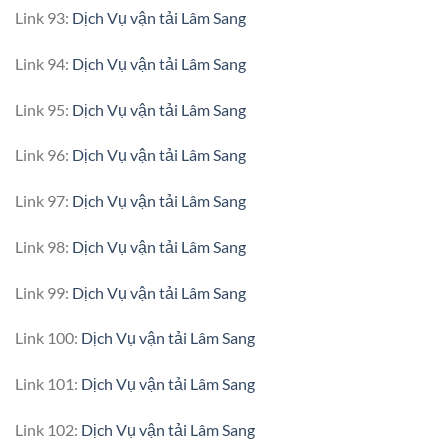
Link 93:
Dịch Vụ vận tải Lâm Sang
Link 94:
Dịch Vụ vận tải Lâm Sang
Link 95:
Dịch Vụ vận tải Lâm Sang
Link 96:
Dịch Vụ vận tải Lâm Sang
Link 97:
Dịch Vụ vận tải Lâm Sang
Link 98:
Dịch Vụ vận tải Lâm Sang
Link 99:
Dịch Vụ vận tải Lâm Sang
Link 100:
Dịch Vụ vận tải Lâm Sang
Link 101:
Dịch Vụ vận tải Lâm Sang
Link 102:
Dịch Vụ vận tải Lâm Sang