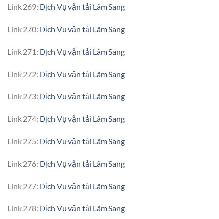
Link 269:
Dịch Vụ vận tải Lâm Sang
Link 270:
Dịch Vụ vận tải Lâm Sang
Link 271:
Dịch Vụ vận tải Lâm Sang
Link 272:
Dịch Vụ vận tải Lâm Sang
Link 273:
Dịch Vụ vận tải Lâm Sang
Link 274:
Dịch Vụ vận tải Lâm Sang
Link 275:
Dịch Vụ vận tải Lâm Sang
Link 276:
Dịch Vụ vận tải Lâm Sang
Link 277:
Dịch Vụ vận tải Lâm Sang
Link 278:
Dịch Vụ vận tải Lâm Sang