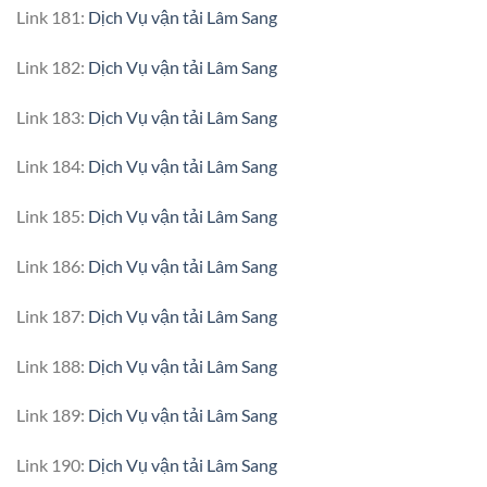
Link 181:
Dịch Vụ vận tải Lâm Sang
Link 182:
Dịch Vụ vận tải Lâm Sang
Link 183:
Dịch Vụ vận tải Lâm Sang
Link 184:
Dịch Vụ vận tải Lâm Sang
Link 185:
Dịch Vụ vận tải Lâm Sang
Link 186:
Dịch Vụ vận tải Lâm Sang
Link 187:
Dịch Vụ vận tải Lâm Sang
Link 188:
Dịch Vụ vận tải Lâm Sang
Link 189:
Dịch Vụ vận tải Lâm Sang
Link 190:
Dịch Vụ vận tải Lâm Sang