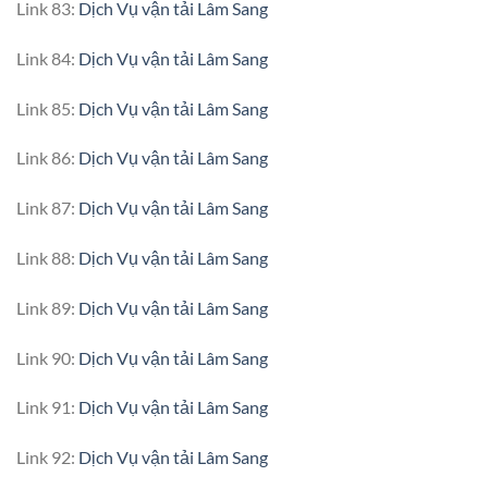
Link 83:
Dịch Vụ vận tải Lâm Sang
Link 84:
Dịch Vụ vận tải Lâm Sang
Link 85:
Dịch Vụ vận tải Lâm Sang
Link 86:
Dịch Vụ vận tải Lâm Sang
Link 87:
Dịch Vụ vận tải Lâm Sang
Link 88:
Dịch Vụ vận tải Lâm Sang
Link 89:
Dịch Vụ vận tải Lâm Sang
Link 90:
Dịch Vụ vận tải Lâm Sang
Link 91:
Dịch Vụ vận tải Lâm Sang
Link 92:
Dịch Vụ vận tải Lâm Sang