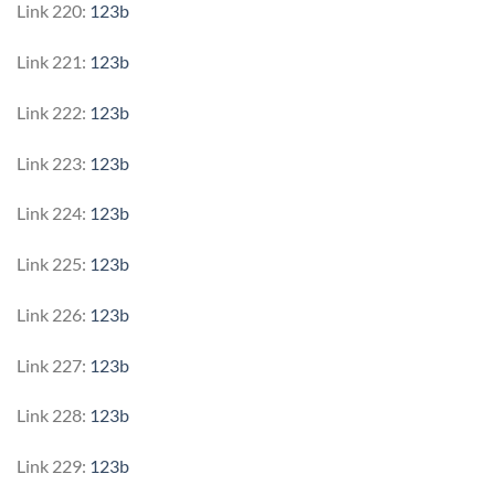
Link 220:
123b
Link 221:
123b
Link 222:
123b
Link 223:
123b
Link 224:
123b
Link 225:
123b
Link 226:
123b
Link 227:
123b
Link 228:
123b
Link 229:
123b