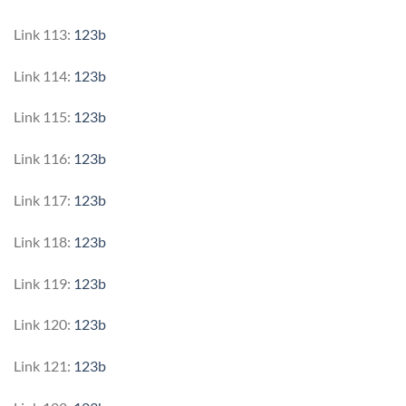
Link 113:
123b
Link 114:
123b
Link 115:
123b
Link 116:
123b
Link 117:
123b
Link 118:
123b
Link 119:
123b
Link 120:
123b
Link 121:
123b