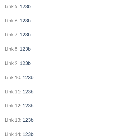
Link 5:
123b
Link 6:
123b
Link 7:
123b
Link 8:
123b
Link 9:
123b
Link 10:
123b
Link 11:
123b
Link 12:
123b
Link 13:
123b
Link 14:
123b