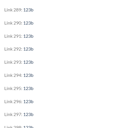
Link 289:
123b
Link 290:
123b
Link 291:
123b
Link 292:
123b
Link 293:
123b
Link 294:
123b
Link 295:
123b
Link 296:
123b
Link 297:
123b
Link 298:
123b