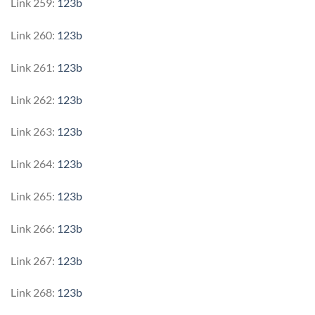
Link 259:
123b
Link 260:
123b
Link 261:
123b
Link 262:
123b
Link 263:
123b
Link 264:
123b
Link 265:
123b
Link 266:
123b
Link 267:
123b
Link 268:
123b