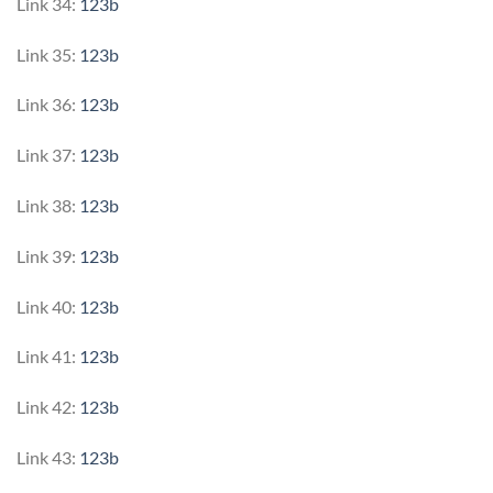
Link 34:
123b
Link 35:
123b
Link 36:
123b
Link 37:
123b
Link 38:
123b
Link 39:
123b
Link 40:
123b
Link 41:
123b
Link 42:
123b
Link 43:
123b